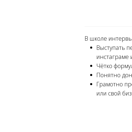
В школе интервью
Выступать п
инстаграме 
Чётко форму
Понятно дон
Грамотно пре
или свой биз
Ссылка на это место страницы:
#curriculum