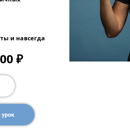
латы и навсегда
00 ₽
 урок