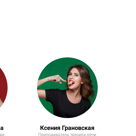
ва
Ксения Грановская
гии
Преподаватель техники речи