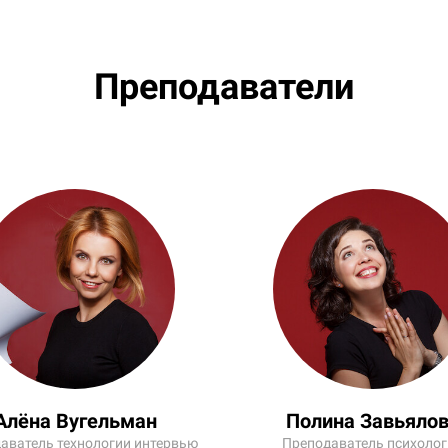
Преподаватели
Алёна Вугельман
Полина Завьяло
аватель технологии интервью
Преподаватель психоло