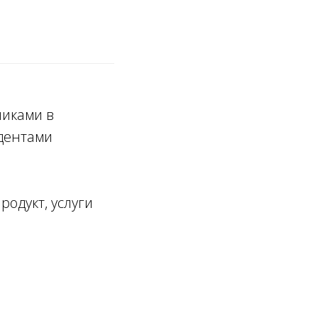
чиками в
удентами
родукт, услуги