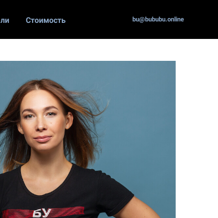
ели
Стоимость
bu@bububu.online