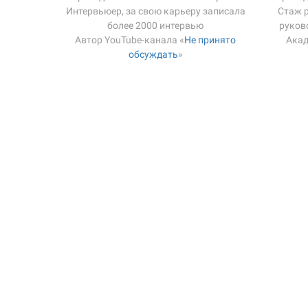
Интервьюер, за свою карьеру записала
Стаж р
более 2000 интервью
руков
Автор YouTube-канала «
Не принято
Акад
обсуждать
»
Ссылка на это место страницы:
#price